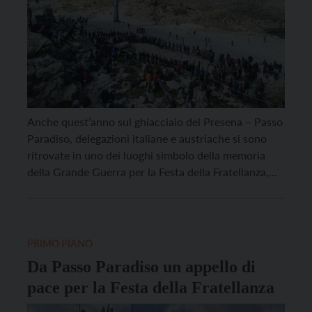
Anche quest’anno sul ghiacciaio del Presena – Passo
Paradiso, delegazioni italiane e austriache si sono
ritrovate in uno dei luoghi simbolo della memoria
della Grande Guerra per la Festa della Fratellanza,
giunta alla sua 48ª edizione. Nata nel 1977
dall’intuizione dell’alpino Emilio Serra e del
Kaiserjäger Kurt Steiner, la manifestazione,
organizzata dal Museo della Guerra […]
PRIMO PIANO
Da Passo Paradiso un appello di
pace per la Festa della Fratellanza