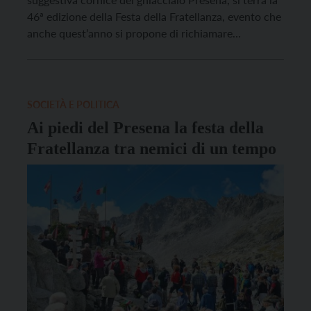
46ª edizione della Festa della Fratellanza, evento che
anche quest’anno si propone di richiamare
l’attenzione su un messaggio universale di pace e
fraternità, tramandato dal passato e ancora più
rilevante nel presente. L’idea originale di Emilio Serra
e Kurt Steiner, risalente […]
SOCIETÀ E POLITICA
Ai piedi del Presena la festa della
Fratellanza tra nemici di un tempo