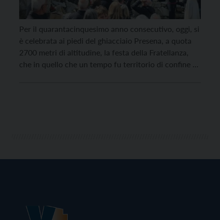
Per il quarantacinquesimo anno consecutivo, oggi, si
è celebrata ai piedi del ghiacciaio Presena, a quota
2700 metri di altitudine, la festa della Fratellanza,
che in quello che un tempo fu territorio di confine e
di guerra, ha visto schierati gli uni accanto agli altri i
rappresentanti delle associazioni ex
combattentistiche di eserciti un tempo […]