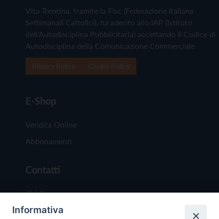
Vita Trentina, tramite la Fisc (Federazione Italiana
Settimanali Cattolici), ha aderito allo IAP (Istituto
dell'Autodisciplina Pubblicitaria) accettando il Codice di
Autodisciplina della Comunicazione Commerciale
Privacy Policy
Cookie Policy
E-Shop
Vendita Online
Abbonamenti
Contatti
Chi Siamo
Informativa
Redazione