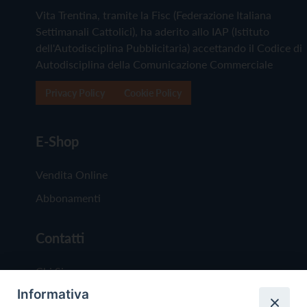
Vita Trentina, tramite la Fisc (Federazione Italiana
Settimanali Cattolici), ha aderito allo IAP (Istituto
dell'Autodisciplina Pubblicitaria) accettando il Codice di
Autodisciplina della Comunicazione Commerciale
Privacy Policy
Cookie Policy
E-Shop
Vendita Online
Abbonamenti
Contatti
Chi Siamo
Informativa
Redazione