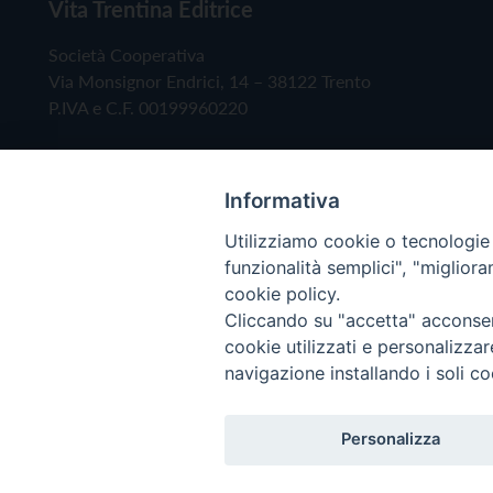
Vita Trentina Editrice
Società Cooperativa
Via Monsignor Endrici, 14 – 38122 Trento
P.IVA e C.F. 00199960220
Informativa
Utilizziamo cookie o tecnologie s
funzionalità semplici", "miglior
cookie policy.
Cliccando su "accetta" acconsent
Copyright © 2019 - Tutti i diritti riservati - Vita
cookie utilizzati e personalizza
navigazione installando i soli co
Privacy Policy
Personalizza