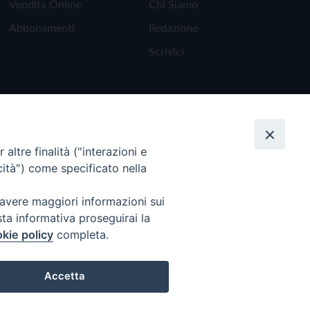
Vendita Online
Chi Siamo
Abbonamenti
Redazione
Scrivici
altre finalità ("interazioni e
cità") come specificato nella
 avere maggiori informazioni sui
sta informativa proseguirai la
kie policy
completa.
Torna all'inizio
Accetta