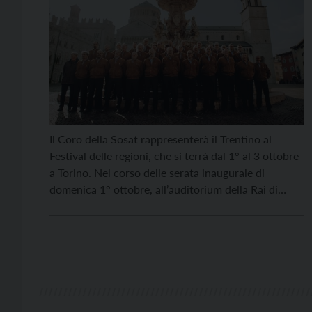
Il Coro della Sosat rappresenterà il Trentino al
Festival delle regioni, che si terrà dal 1° al 3 ottobre
a Torino. Nel corso delle serata inaugurale di
domenica 1° ottobre, all’auditorium della Rai di
Torino, i coristi sosatini, diretti dal maestro Roberto
Garniga, eseguiranno due brani emblematici della
coralità alpina: Preghiera trentina e La Montanara.
[…]