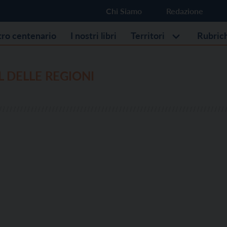
Chi Siamo
Redazione
stro centenario
I nostri libri
Territori
Rubric
L DELLE REGIONI