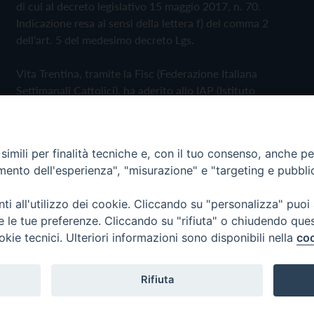
di cui al decreto legislativo 15 maggio 2017, n. 70.
Indicazione resa ai sensi della lettera f) del comma 2
dell'art. 5 del medesimo decreto Lgs.
Vita Trentina, tramite la Fisc (Federazione Italiana
Settimanali Cattolici), ha aderito allo IAP (Istituto
dell'Autodisciplina Pubblicitaria) accettando il Codice di
Autodisciplina della Comunicazione Commerciale
imili per finalità tecniche e, con il tuo consenso, anche per 
Privacy Policy
Cookie Policy
amento dell'esperienza", "misurazione" e "targeting e pubbli
i all'utilizzo dei cookie. Cliccando su "personalizza" puoi
 Trentina Editrice
re le tue preferenze. Cliccando su "rifiuta" o chiudendo que
okie tecnici. Ulteriori informazioni sono disponibili nella
coo
Rifiuta