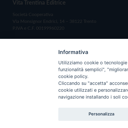
Vita Trentina Editrice
Società Cooperativa
Via Monsignor Endrici, 14 – 38122 Trento
P.IVA e C.F. 00199960220
Informativa
Utilizziamo cookie o tecnologie s
funzionalità semplici", "miglior
cookie policy.
Cliccando su "accetta" acconsent
Copyright © 2019 - Tutti i diritti riservati - Vita
cookie utilizzati e personalizza
navigazione installando i soli co
Privacy Policy
Personalizza