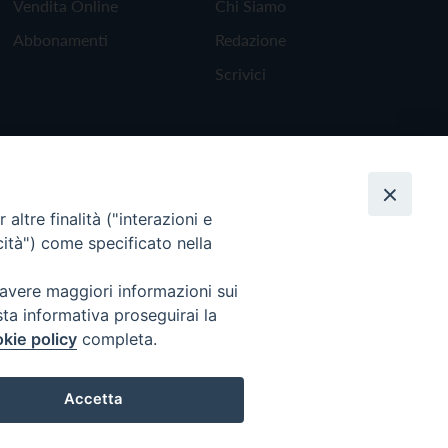
Vendita Online
Chi Siamo
Abbonamenti
Redazione
Scrivici
altre finalità ("interazioni e
cità") come specificato nella
 avere maggiori informazioni sui
sta informativa proseguirai la
kie policy
completa.
Torna all'inizio
Accetta