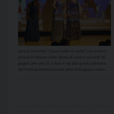
Sarà il concerto “Opera sotto le stelle” che si terrà
presso il Palazzo delle Terme di Levico martedì 30
giugno alle ore 21 a dare il via alla quinta edizione
del Festival Internazionale della Valsugana e della
Vigolana, articolato nel suo complesso in tredici
eventi – tutti ad ingresso gratuito – da giugno a
dicembre, […]