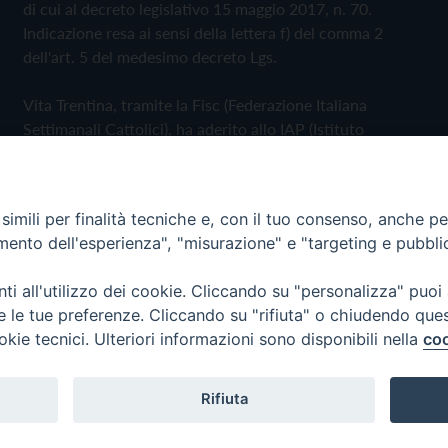
di cui al decreto legislativo 15 maggio 2017, n. 70.
Indicazione resa ai sensi della lettera f) del comma 2
dell'art. 5 del medesimo decreto Lgs.
Vita Trentina, tramite la Fisc (Federazione Italiana
Settimanali Cattolici), ha aderito allo IAP (Istituto
dell'Autodisciplina Pubblicitaria) accettando il Codice di
Autodisciplina della Comunicazione Commerciale
imili per finalità tecniche e, con il tuo consenso, anche per 
Privacy Policy
Cookie Policy
amento dell'esperienza", "misurazione" e "targeting e pubbli
i all'utilizzo dei cookie. Cliccando su "personalizza" puoi
 Trentina Editrice
re le tue preferenze. Cliccando su "rifiuta" o chiudendo que
okie tecnici. Ulteriori informazioni sono disponibili nella
coo
Rifiuta