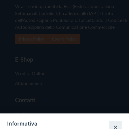
Vita Trentina, tramite la Fisc (Federazione Italiana
Settimanali Cattolici), ha aderito allo IAP (Istituto
dell'Autodisciplina Pubblicitaria) accettando il Codice di
Autodisciplina della Comunicazione Commerciale
Privacy Policy
Cookie Policy
E-Shop
Vendita Online
Abbonamenti
Contatti
Chi Siamo
Informativa
Redazione