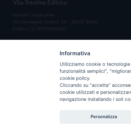
Vita Trentina Editrice
Società Cooperativa
Via Monsignor Endrici, 14 – 38122 Trento
P.IVA e C.F. 00199960220
Informativa
Utilizziamo cookie o tecnologie s
funzionalità semplici", "miglior
cookie policy.
Cliccando su "accetta" acconsent
Copyright © 2019 - Tutti i diritti riservati - Vita
cookie utilizzati e personalizza
navigazione installando i soli co
Privacy Policy
Personalizza