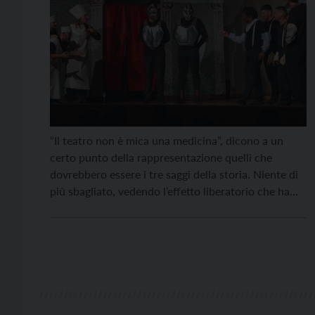
“Il teatro non è mica una medicina”, dicono a un
certo punto della rappresentazione quelli che
dovrebbero essere i tre saggi della storia. Niente di
più sbagliato, vedendo l’effetto liberatorio che ha
avuto “Il re malato – una fiaba”, lo spettacolo
teatrale messo in scena nella Casa Circondariale di
Trento martedì 9 giugno, frutto del […]