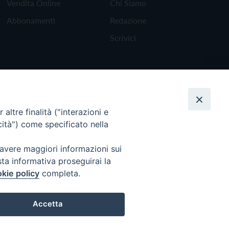
Vendita Online
Chi Siamo
Abbonamenti
Redazione
Scrivici
altre finalità ("interazioni e
cità") come specificato nella
 avere maggiori informazioni sui
sta informativa proseguirai la
kie policy
completa.
Torna all'inizio
Accetta