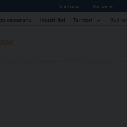
Chi Siamo
Redazione
stro centenario
I nostri libri
Territori
Rubric
RRAE