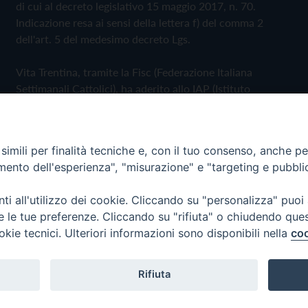
di cui al decreto legislativo 15 maggio 2017, n. 70.
Indicazione resa ai sensi della lettera f) del comma 2
dell'art. 5 del medesimo decreto Lgs.
Vita Trentina, tramite la Fisc (Federazione Italiana
Settimanali Cattolici), ha aderito allo IAP (Istituto
dell'Autodisciplina Pubblicitaria) accettando il Codice di
Autodisciplina della Comunicazione Commerciale
imili per finalità tecniche e, con il tuo consenso, anche per 
Privacy Policy
Cookie Policy
amento dell'esperienza", "misurazione" e "targeting e pubbli
i all'utilizzo dei cookie. Cliccando su "personalizza" puoi
 Trentina Editrice
re le tue preferenze. Cliccando su "rifiuta" o chiudendo que
okie tecnici. Ulteriori informazioni sono disponibili nella
coo
Rifiuta