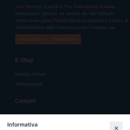
Vita Trentina, tramite la Fisc (Federazione Italiana
Settimanali Cattolici), ha aderito allo IAP (Istituto
dell'Autodisciplina Pubblicitaria) accettando il Codice di
Autodisciplina della Comunicazione Commerciale
Privacy Policy
Cookie Policy
E-Shop
Vendita Online
Abbonamenti
Contatti
Chi Siamo
Informativa
Redazione