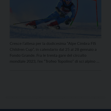
Cresce l’attesa per la dodicesima “Alpe Cimbra FIS
Children Cup”, in calendario dal 25 al 28 gennaio a
Fondo Grande. Fra le trenta gare del circuito
mondiale 2023, l’ex “Trofeo Topolino” di sci alpino –
grazie al quale le edizioni di questa rassegna Under
14 (Ragazzi) e 16 (Allievi) salgono a sessantadue,
dieci in meno del […]