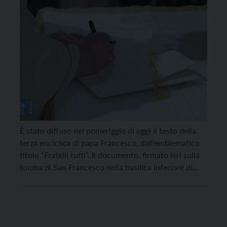
È stato diffuso nel pomeriggio di oggi il testo della
terza enciclica di papa Francesco, dall’emblematico
titolo “Fratelli tutti“. Il documento, firmato ieri sulla
tomba di San Francesco nella basilica inferiore di
Assisi, si incentra sui temi della fraternità e
dell’amicizia sociale. Ecco il link al testo completo
pubblicato sul sito www.vatican.va/. .