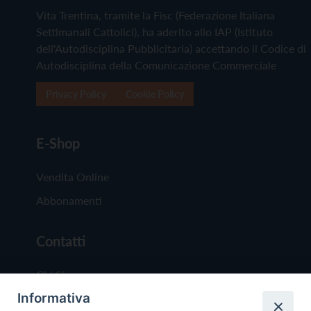
Vita Trentina, tramite la Fisc (Federazione Italiana
Settimanali Cattolici), ha aderito allo IAP (Istituto
dell'Autodisciplina Pubblicitaria) accettando il Codice di
Autodisciplina della Comunicazione Commerciale
Privacy Policy
Cookie Policy
E-Shop
Vendita Online
Abbonamenti
Contatti
Chi Siamo
Informativa
Redazione