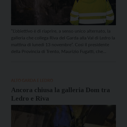
“L’obiettivo è di riaprire, a senso unico alternato, la
galleria che collega Riva del Garda alla Val di Ledro la
mattina di lunedì 13 novembre“. Così il presidente
della Provincia di Trento, Maurizio Fugatti, che
questa mattina si è recato in sopralluogo alla Galleria
Dom, dove è partito l’intervento di manutenzione
straordinaria. Il senso unico […]
ALTO GARDA E LEDRO
Ancora chiusa la galleria Dom tra
Ledro e Riva