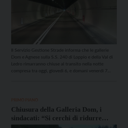
Il Servizio Gestione Strade informa che le gallerie
Dom e Agnese sulla S.S. 240 di Loppio e della Val di
Ledro rimarranno chiuse al transito nella notte
compresa tra oggi, giovedì 6, e domani venerdì 7
agosto dalle 22.00 alle 6.00, al fine di consentire
alcune prove e verifiche tecniche nella galleria
Agnese che rivestono […]
PRIMO PIANO
Chiusura della Galleria Dom, i
sindacati: “Si cerchi di ridurre
l’impatto sui pendolari”