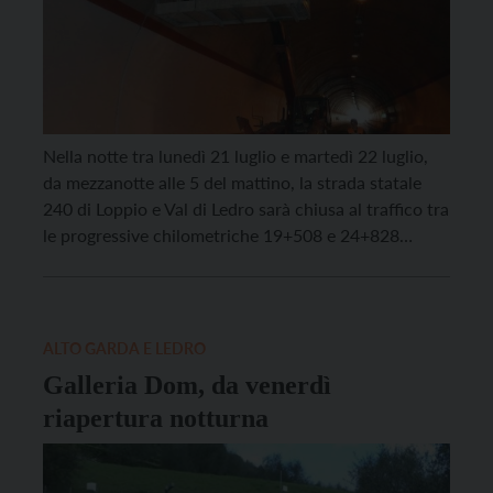
Nella notte tra lunedì 21 luglio e martedì 22 luglio,
da mezzanotte alle 5 del mattino, la strada statale
240 di Loppio e Val di Ledro sarà chiusa al traffico tra
le progressive chilometriche 19+508 e 24+828
(gallerie Dom e Agnese) per consentire la
realizzazione di rilievi strumentali nella galleria Dom.
Lo comunica il Servizio […]
ALTO GARDA E LEDRO
Galleria Dom, da venerdì
riapertura notturna