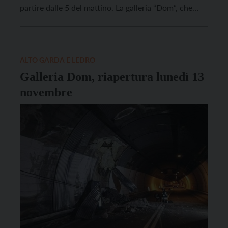
partire dalle 5 del mattino. La galleria “Dom”, che
collega Riva del Garda e la val di Ledro, lungo la
statale 240, è stato ripristinato verso le 6.30 del
mattino di lunedì […]
ALTO GARDA E LEDRO
Galleria Dom, riapertura lunedì 13
novembre