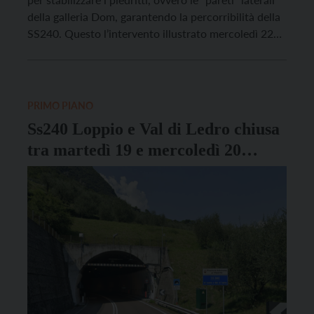
della galleria Dom, garantendo la percorribilità della
SS240. Questo l’intervento illustrato mercoledì 22
luglio dal presidente della Provincia autonoma di
Trento, Maurizio Fugatti, insieme ai tecnici
provinciali. L’opera, dal valore complessivo di 4,10
milioni di euro, di […]
PRIMO PIANO
Ss240 Loppio e Val di Ledro chiusa
tra martedì 19 e mercoledì 20
agosto