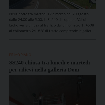
Nella notte tra martedì 19 e mercoledì 20 agosto,
dalle 24.00 alle 5.00, la Ss240 di Loppio e Val di
Ledro verrà chiusa al traffico dal chilometro 19+508
al chilometro 24+828 (il tratto comprende le gallerie
Dom e Agnese) per consentire la realizzazione di
rilievi strumentali nella galleria Dom. Lo comunica il
Servizio strade della […]
PRIMO PIANO
SS240 chiusa tra lunedì e martedì
per rilievi nella galleria Dom