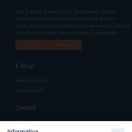
Vita Trentina, tramite la Fisc (Federazione Italiana
Settimanali Cattolici), ha aderito allo IAP (Istituto
dell'Autodisciplina Pubblicitaria) accettando il Codice di
Autodisciplina della Comunicazione Commerciale
Privacy Policy
Cookie Policy
E-Shop
Vendita Online
Abbonamenti
Contatti
Chi Siamo
Informativa
Redazione