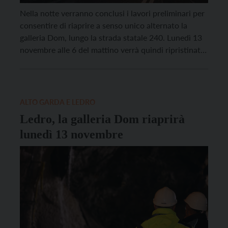
Nella notte verranno conclusi i lavori preliminari per
consentire di riaprire a senso unico alternato la
galleria Dom, lungo la strada statale 240. Lunedì 13
novembre alle 6 del mattino verrà quindi ripristinato
il collegamento stradale tra Riva del Garda e la val di
Ledro. Più in dettaglio la galleria sarà transitabile
nell’intervallo orario dalle 6 […]
ALTO GARDA E LEDRO
Ledro, la galleria Dom riaprirà
lunedì 13 novembre