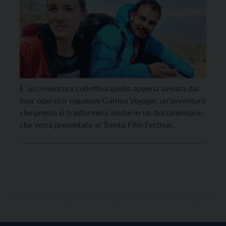
E’ un’avventura collettiva quella appena avviata dal
tour operator nepalese Garima Voyage; un’avventura
che presto si trasformerà anche in un documentario
che verrà presentato al Trento Film Festival
nell’inverno 2022. In questi mesi, e fino al 2024,
Garima Voyage, nato nel 2017 dall’incontro tra la
trentina Federica Riccadonna e Rabindra Aryal, sta
lavorando per raggiungere […]