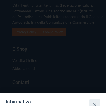
Vita Trentina, tramite la Fisc (Federazione Italiana
Settimanali Cattolici), ha aderito allo IAP (Istituto
dell'Autodisciplina Pubblicitaria) accettando il Codice di
Autodisciplina della Comunicazione Commerciale
Privacy Policy
Cookie Policy
E-Shop
Vendita Online
Abbonamenti
Contatti
Chi Siamo
Informativa
Redazione