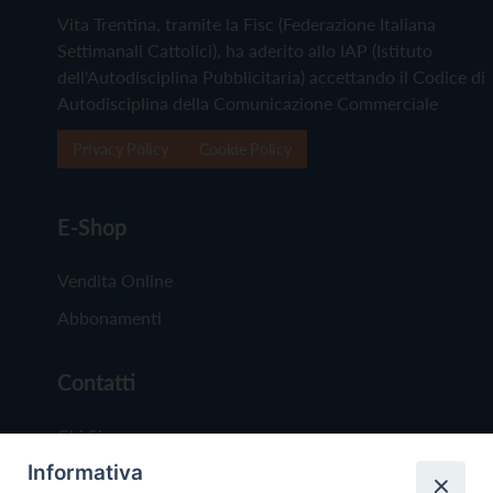
Vita Trentina, tramite la Fisc (Federazione Italiana
Settimanali Cattolici), ha aderito allo IAP (Istituto
dell'Autodisciplina Pubblicitaria) accettando il Codice di
Autodisciplina della Comunicazione Commerciale
Privacy Policy
Cookie Policy
E-Shop
Vendita Online
Abbonamenti
Contatti
Chi Siamo
Informativa
Redazione