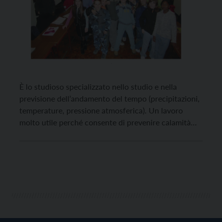
È lo studioso specializzato nello studio e nella
previsione dell’andamento del tempo (precipitazioni,
temperature, pressione atmosferica). Un lavoro
molto utile perché consente di prevenire calamità
naturali o incidenti, soprattutto in montagna. Fino a
20 anni fa la professione era svolta solo all’interno
dell’Aeronautica Militare, oggi ci sono strutture
pubbliche – come meteotrentino – dove operano […]