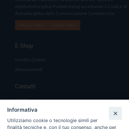
dell'Autodisciplina Pubblicitaria) accettando il Codice di
Autodisciplina della Comunicazione Commerciale
Privacy Policy
Cookie Policy
E-Shop
Vendita Online
Abbonamenti
Contatti
Chi Siamo
Informativa
Redazione
Scrivici
Utilizziamo cookie o tecnologie simili per
finalità tecniche e, con il tuo consenso, anche per