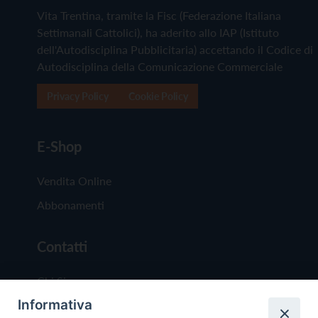
Vita Trentina, tramite la Fisc (Federazione Italiana
Settimanali Cattolici), ha aderito allo IAP (Istituto
dell'Autodisciplina Pubblicitaria) accettando il Codice di
Autodisciplina della Comunicazione Commerciale
Privacy Policy
Cookie Policy
E-Shop
Vendita Online
Abbonamenti
Contatti
Chi Siamo
Informativa
Redazione