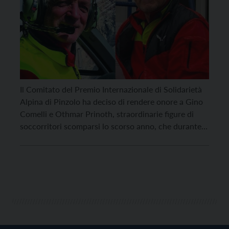
Il Comitato del Premio Internazionale di Solidarietà
Alpina di Pinzolo ha deciso di rendere onore a Gino
Comelli e Othmar Prinoth, straordinarie figure di
soccorritori scomparsi lo scorso anno, che durante
la cerimonia di consegna della 54ma Targa d’Argento
al rumeno Mircea Opris, in programma il prossimo
20 settembre a Pinzolo, saranno omaggiati con la […]