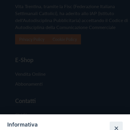
Vita Trentina, tramite la Fisc (Federazione Italiana
Settimanali Cattolici), ha aderito allo IAP (Istituto
dell'Autodisciplina Pubblicitaria) accettando il Codice di
Autodisciplina della Comunicazione Commerciale
Privacy Policy
Cookie Policy
E-Shop
Vendita Online
Abbonamenti
Contatti
Chi Siamo
Informativa
Redazione