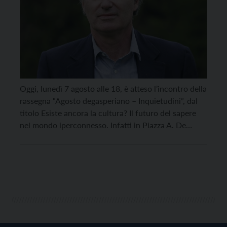
Oggi, lunedì 7 agosto alle 18, è atteso l’incontro della
rassegna “Agosto degasperiano – Inquietudini”, dal
titolo Esiste ancora la cultura? Il futuro del sapere
nel mondo iperconnesso. Infatti in Piazza A. De
Gasperi, a Borgo Valsugana, il giornalista e
conduttore Giorgio Zanchini spiegherà come è
cambiato il nostro modo di leggere, conoscere e
imparare […]