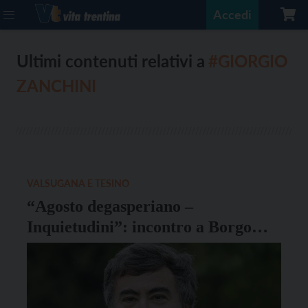
Accedi
Ultimi contenuti relativi a
#GIORGIO
ZANCHINI
VALSUGANA E TESINO
“Agosto degasperiano –
Inquietudini”: incontro a Borgo
Valsugana con il giornalista Rai
Giorgio Zanchini