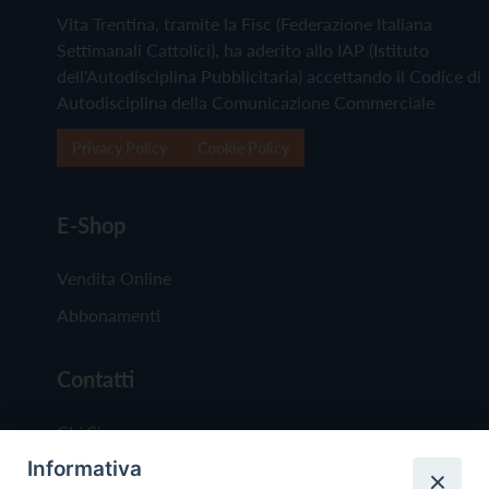
Vita Trentina, tramite la Fisc (Federazione Italiana
Settimanali Cattolici), ha aderito allo IAP (Istituto
dell'Autodisciplina Pubblicitaria) accettando il Codice di
Autodisciplina della Comunicazione Commerciale
Privacy Policy
Cookie Policy
E-Shop
Vendita Online
Abbonamenti
Contatti
Chi Siamo
Informativa
Redazione