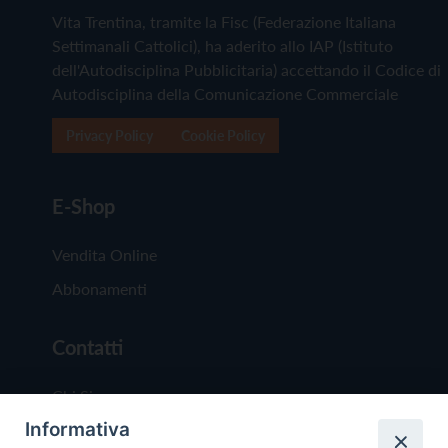
Vita Trentina, tramite la Fisc (Federazione Italiana
Settimanali Cattolici), ha aderito allo IAP (Istituto
dell'Autodisciplina Pubblicitaria) accettando il Codice di
Autodisciplina della Comunicazione Commerciale
Privacy Policy
Cookie Policy
E-Shop
Vendita Online
Abbonamenti
Contatti
Chi Siamo
Informativa
Redazione