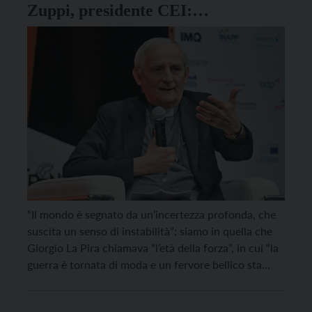
Zuppi, presidente CEI:
“Importante andare a votare al
referendum”
“Il mondo è segnato da un’incertezza profonda, che
suscita un senso di instabilità”: siamo in quella che
Giorgio La Pira chiamava “l’età della forza”, in cui “la
guerra è tornata di moda e un fervore bellico sta
dilagando”. È cominciata con questa immagine
l’introduzione del card. Matteo Zuppi, arcivescovo di