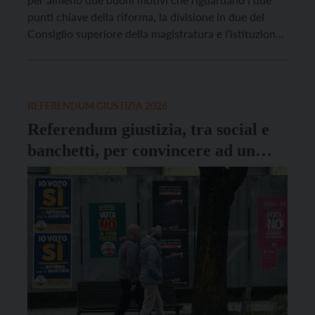
punti chiave della riforma, la divisione in due del
Consiglio superiore della magistratura e l’istituzione
di una Corte disciplinare”. Lo afferma il prof. Stefano
Ceccanti. Da docente di Diritto costituzionale
(all’Università La Sapienza). E da cattolico, […]
REFERENDUM GIUSTIZIA 2026
Referendum giustizia, tra social e
banchetti, per convincere ad un
voto consapevole e informato