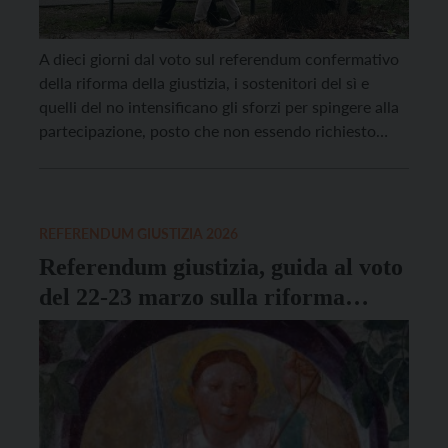
A dieci giorni dal voto sul referendum confermativo
della riforma della giustizia, i sostenitori del sì e
quelli del no intensificano gli sforzi per spingere alla
partecipazione, posto che non essendo richiesto
alcun quorum, la differenza sul risultato finale potrà
farla anche un solo voto. La campagna referendaria è
condotta con ogni mezzo: eventi, dibattiti, […]
REFERENDUM GIUSTIZIA 2026
Referendum giustizia, guida al voto
del 22-23 marzo sulla riforma
costituzionale