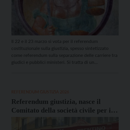
Il 22 e il 23 marzo si vota per il referendum
costituzionale sulla giustizia, spesso sintetizzato
come referendum sulla separazione delle carriere tra
giudici e pubblici ministeri. Si tratta di un
referendum confermativo: cittadine e cittadini sono
chiamati ad approvare o respingere una legge
costituzionale già approvata dal Parlamento. È
importante chiarire fin dall’inizio che […]
REFERENDUM GIUSTIZIA 2026
Referendum giustizia, nasce il
Comitato della società civile per il
No