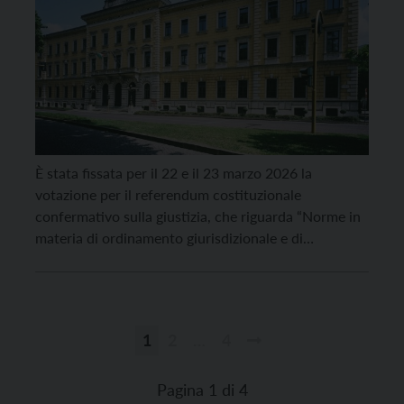
È stata fissata per il 22 e il 23 marzo 2026 la
votazione per il referendum costituzionale
confermativo sulla giustizia, che riguarda “Norme in
materia di ordinamento giurisdizionale e di
istituzione della Corte disciplinare”. Il quesito
referendario riguarda l’approvazione o il
respingimento della legge costituzionale di riforma
dell’ordinamento giudiziario e riguarda in particolare
1
2
…
4
la separazione delle carriere tra magistratura
Paginazione
giudicante […]
degli
Pagina 1 di 4
articoli