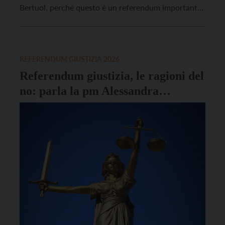
Bertuol, perché questo è un referendum importante
per il cittadino? Il referendum riguarda alcuni articoli
della Costituzione sull’organizzazione della
giurisdizione. Non il processo, ma come è
organizzata la giustizia. La giustizia e la Costituzione
REFERENDUM GIUSTIZIA 2026
[…]
Referendum giustizia, le ragioni del
no: parla la pm Alessandra
Liverani