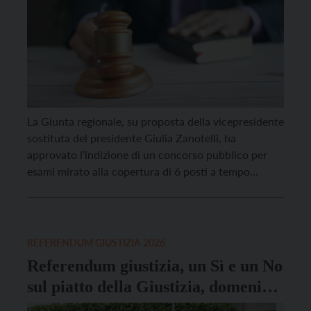
La Giunta regionale, su proposta della vicepresidente
sostituta del presidente Giulia Zanotelli, ha
approvato l’indizione di un concorso pubblico per
esami mirato alla copertura di 6 posti a tempo
indeterminato nel profilo professionale di assistente
giudiziario / assistente giudiziaria. I nuovi assunti
saranno destinati agli Uffici Giudiziari operanti nella
provincia di Trento. Il provvedimento si […]
REFERENDUM GIUSTIZIA 2026
Referendum giustizia, un Sì e un No
sul piatto della Giustizia, domenica
22 e lunedì 23 il voto