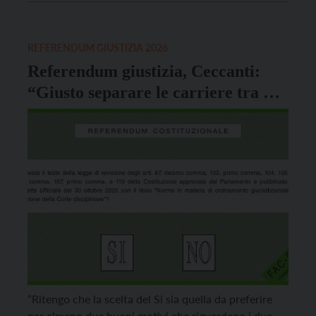
Sapienza e deputato tra il 2008 e il 2013, ha
accettato di guidare il Comitato della società civile
[…]
REFERENDUM GIUSTIZIA 2026
Referendum giustizia, Ceccanti:
“Giusto separare le carriere tra pm
e giudici, auspico che ciascuno voti
secondo coscienza”
“Ritengo che la scelta del Sì sia quella da preferire
per almeno due buoni motivi che riguardano i due