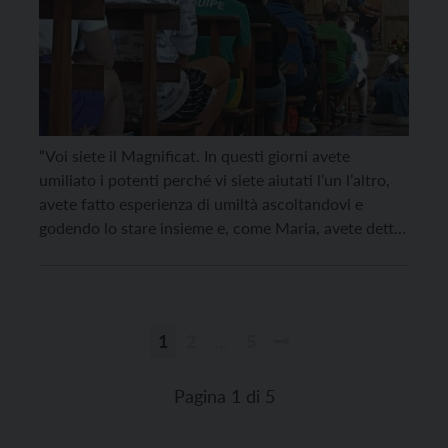
“Voi siete il Magnificat. In questi giorni avete
umiliato i potenti perché vi siete aiutati l’un l’altro,
avete fatto esperienza di umiltà ascoltandovi e
godendo lo stare insieme e, come Maria, avete detto
l’anima mia magnifica il Signore”. A tenere l’ultima
catechesi ai 250 giovani trentini che partecipano alla
Giornata Mondiale della Gioventù (GMG) di […]
1
2
…
5
Paginazione
degli
Pagina 1 di 5
articoli