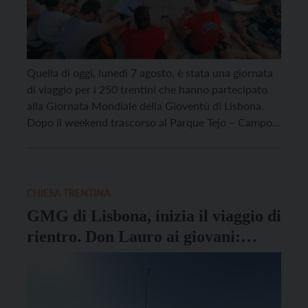
Quella di oggi, lunedì 7 agosto, è stata una giornata
di viaggio per i 250 trentini che hanno partecipato
alla Giornata Mondiale della Gioventù di Lisbona.
Dopo il weekend trascorso al Parque Tejo – Campo
da Graca per la Veglia e la Messa con Papa
Francesco, c’è spazio per un po’ di riposo sul
pullman. […]
CHIESA TRENTINA
GMG di Lisbona, inizia il viaggio di
rientro. Don Lauro ai giovani:
“Sono strafelice, e il motivo siete
voi”