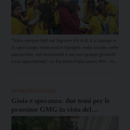
“Siate sempre lieti nel Signore (Fil 4,4), lì a Lamego e
in ogni luogo: nelle vostre famiglie, nelle scuole, nelle
parrocchie, nei movimenti e nei vari gruppi giovanili
a cui appartenete”. Lo ha detto Papa Leone XIV – in
lingua portoghese – nel videomessaggio inviato ai
giovani partecipanti al II Incontro “Rejoice”, Giornata
nazionale della […]
ATTUALITÀ ECCLESIALE
Gioia e speranza: due temi per le
prossime GMG in vista del
Giubileo del 2025