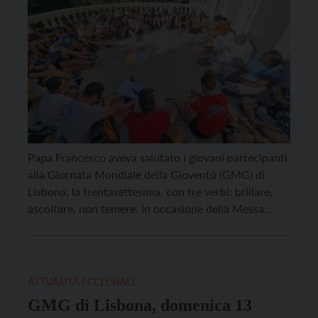
Papa Francesco aveva salutato i giovani partecipanti
alla Giornata Mondiale della Gioventù (GMG) di
Lisbona, la trentasettesima, con tre verbi: brillare,
ascoltare, non temere. In occasione della Messa
celebrata al Campo da Graça, il pontefice aveva dato
appuntamento al milione e mezzo di persone arrivate
da tutto il mondo a Lisbona per la prossima Giornata
[…]
ATTUALITÀ ECCLESIALE
GMG di Lisbona, domenica 13