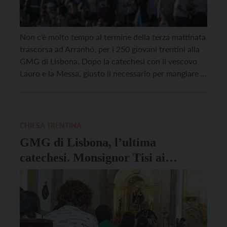
Non c’è molto tempo al termine della terza mattinata
trascorsa ad Arranhó, per i 250 giovani trentini alla
GMG di Lisbona. Dopo la catechesi con il vescovo
Lauro e la Messa, giusto il necessario per mangiare e
ripartire per la capitale portoghese, dove i ragazzi
hanno avuto il pomeriggio libero per visitare la città
e […]
CHIESA TRENTINA
GMG di Lisbona, l’ultima
catechesi. Monsignor Tisi ai
giovani: “Voi siete il Magnificat”