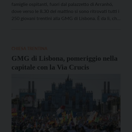
famiglie ospitanti, fuori dal palazzetto di Arranhó,
dove verso le 8.30 del mattino si sono ritrovati tutti i
250 giovani trentini alla GMG di Lisbona. È da lì, che
una volta caricati i bagagli, ripartono i pullman con
direzione Campo da Graça, il grande parco […]
CHIESA TRENTINA
GMG di Lisbona, pomeriggio nella
capitale con la Via Crucis