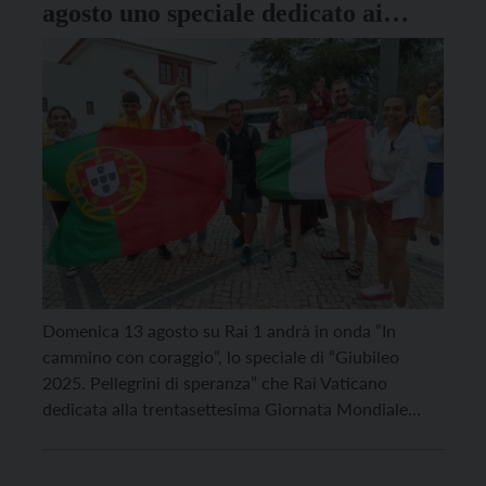
agosto uno speciale dedicato ai
giovani pellegrini in onda su Rai 1
Domenica 13 agosto su Rai 1 andrà in onda “In
cammino con coraggio”, lo speciale di “Giubileo
2025. Pellegrini di speranza” che Rai Vaticano
dedicata alla trentasettesima Giornata Mondiale
della Gioventù che si è appena conclusa. Il
programma andrà in onda alle 01:10, raccontando le