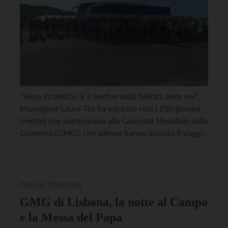
“Sono strafelice. E il motivo della felicità siete voi”.
Monsignor Lauro Tisi ha salutato così i 250 giovani
trentini che partecipano alla Giornata Mondiale della
Gioventù (GMG), che adesso hanno iniziato il viaggio
di rientro dopo la nottata passata al Parque Tejo
assieme a un milione e mezzo di giovani da tutto il
mondo. “Vi […]
CHIESA TRENTINA
GMG di Lisbona, la notte al Campo
e la Messa del Papa