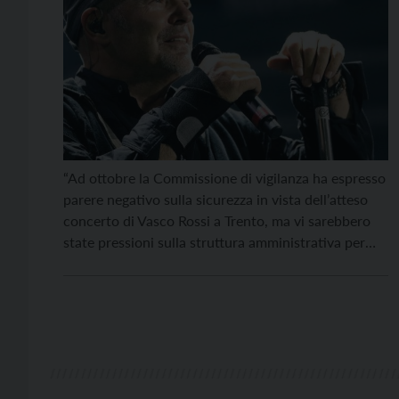
“Ad ottobre la Commissione di vigilanza ha espresso
parere negativo sulla sicurezza in vista dell’atteso
concerto di Vasco Rossi a Trento, ma vi sarebbero
state pressioni sulla struttura amministrativa per
ritirare il parere, anche minacciando la sostituzione
dei componenti”. È quanto emergerebbe dalla
documentazione ottenuta dal Gruppo del Partito
Democratico del Trentino in Consiglio provinciale,
[…]