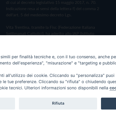
di cui al decreto legislativo 15 maggio 2017, n. 70.
Indicazione resa ai sensi della lettera f) del comma 2
dell'art. 5 del medesimo decreto Lgs.
Vita Trentina, tramite la Fisc (Federazione Italiana
Settimanali Cattolici), ha aderito allo IAP (Istituto
dell'Autodisciplina Pubblicitaria) accettando il Codice di
Autodisciplina della Comunicazione Commerciale
imili per finalità tecniche e, con il tuo consenso, anche per 
Privacy Policy
Cookie Policy
amento dell'esperienza", "misurazione" e "targeting e pubbli
i all'utilizzo dei cookie. Cliccando su "personalizza" puoi
 Trentina Editrice
re le tue preferenze. Cliccando su "rifiuta" o chiudendo que
okie tecnici. Ulteriori informazioni sono disponibili nella
coo
Rifiuta