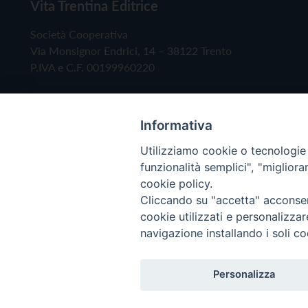
Vita Trentina Editrice
Società Cooperativa
Via Monsignor Endrici, 14 – 38122 Trento
P.IVA e C.F. 00199960220
Informativa
Utilizziamo cookie o tecnologie s
funzionalità semplici", "miglior
cookie policy.
Cliccando su "accetta" acconsent
Copyright © 2019 - Tutti i diritti riservati - Vita
cookie utilizzati e personalizza
navigazione installando i soli co
Privacy Policy
Personalizza