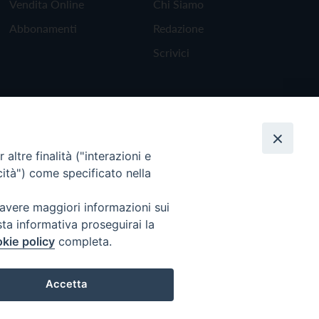
Vendita Online
Chi Siamo
Abbonamenti
Redazione
Scrivici
altre finalità ("interazioni e
cità") come specificato nella
 avere maggiori informazioni sui
sta informativa proseguirai la
kie policy
completa.
Torna all'inizio
Accetta