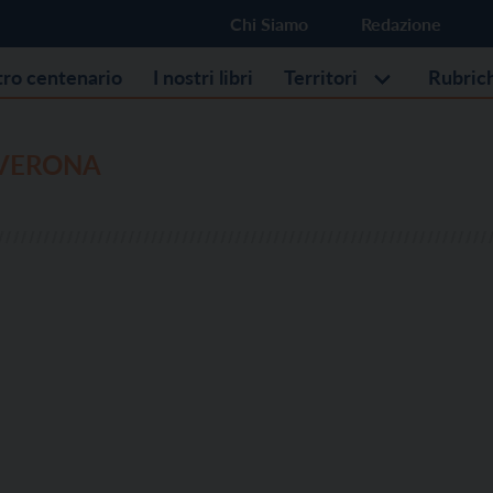
Chi Siamo
Redazione
stro centenario
I nostri libri
Territori
Rubric
 VERONA