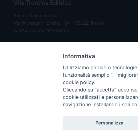
Vita Trentina Editrice
Società Cooperativa
Via Monsignor Endrici, 14 – 38122 Trento
P.IVA e C.F. 00199960220
Informativa
Utilizziamo cookie o tecnologie s
funzionalità semplici", "miglior
cookie policy.
Cliccando su "accetta" acconsent
Copyright © 2019 - Tutti i diritti riservati - Vita
cookie utilizzati e personalizza
navigazione installando i soli co
Privacy Policy
Personalizza