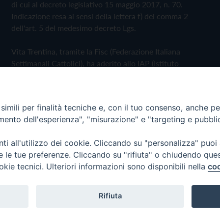
di cui al decreto legislativo 15 maggio 2017, n. 70.
Indicazione resa ai sensi della lettera f) del comma 2
dell'art. 5 del medesimo decreto Lgs.
Vita Trentina, tramite la Fisc (Federazione Italiana
Settimanali Cattolici), ha aderito allo IAP (Istituto
dell'Autodisciplina Pubblicitaria) accettando il Codice di
Autodisciplina della Comunicazione Commerciale
imili per finalità tecniche e, con il tuo consenso, anche per 
Privacy Policy
Cookie Policy
amento dell'esperienza", "misurazione" e "targeting e pubbli
i all'utilizzo dei cookie. Cliccando su "personalizza" puoi
 Trentina Editrice
re le tue preferenze. Cliccando su "rifiuta" o chiudendo que
okie tecnici. Ulteriori informazioni sono disponibili nella
coo
Rifiuta