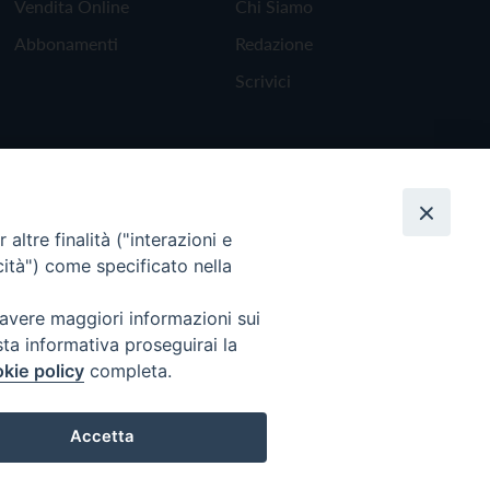
Vendita Online
Chi Siamo
Abbonamenti
Redazione
Scrivici
altre finalità ("interazioni e
cità") come specificato nella
 avere maggiori informazioni sui
sta informativa proseguirai la
kie policy
completa.
Torna all'inizio
Accetta