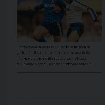
Trentacinque anni fa lo scudetto si tingeva di
gialloblù e il calcio italiano scriveva una delle
imprese più belle della sua storia. Il Verona
di Osvaldo Bagnoli sorprese tutti vincendo un
campionato di altissimo livello, ricco di stelle e di
grandi squadre. La Serie A della
stagione 1984/1985 metteva in campo campioni
straordinari: c’erano Maradona, Platini e Zico, solo
per […]