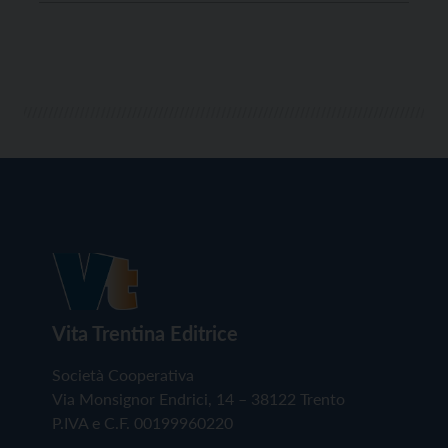
rivitalizzare prevalentemente progetti immobiliari.
ISA, la holding operativa da oltre 90 anni in Trentino-
Alto Adige e nelle regioni […]
Vita Trentina Editrice
Società Cooperativa
Via Monsignor Endrici, 14 – 38122 Trento
P.IVA e C.F. 00199960220