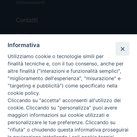
Abbonamenti
Contatti
Chi Siamo
Informativa
Redazione
Scrivici
Utilizziamo cookie o tecnologie simili per
finalità tecniche e, con il tuo consenso, anche per
altre finalità ("interazioni e funzionalità semplici",
"miglioramento dell'esperienza", "misurazione" e
"targeting e pubblicità") come specificato nella
cookie policy.
Copyright © 2019 - Tutti i diritti riservati - Vit
Cliccando su "accetta" acconsenti all'utilizzo dei
Trentina Editrice
cookie. Cliccando su "personalizza" puoi avere
maggiori informazioni sui cookie utilizzati e
Privacy Policy
personalizzare le tue preferenze. Cliccando su
Torna all'inizi
"rifiuta" o chiudendo questa informativa proseguirai