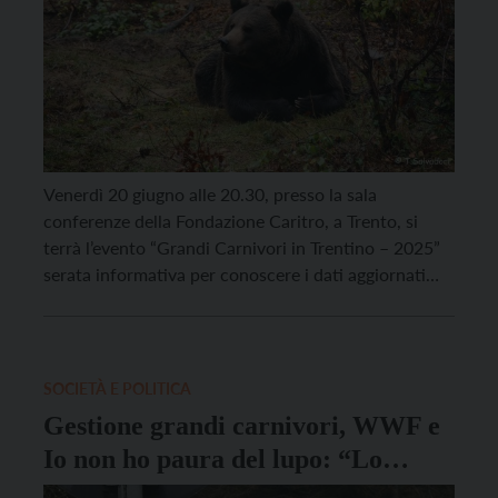
Venerdì 20 giugno alle 20.30, presso la sala
conferenze della Fondazione Caritro, a Trento, si
terrà l’evento “Grandi Carnivori in Trentino – 2025”
serata informativa per conoscere i dati aggiornati
relativi alla presenza dei grandi carnivori sul
territorio della Provincia di Trento e approfondire le
tematiche legate alla coesistenza con orso e lupo.
L’evento, organizzato […]
SOCIETÀ E POLITICA
Gestione grandi carnivori, WWF e
Io non ho paura del lupo: “Lo
scenario è desolante”