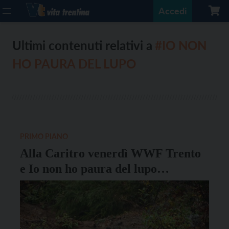
Accedi
Ultimi contenuti relativi a
#IO NON
HO PAURA DEL LUPO
PRIMO PIANO
Alla Caritro venerdì WWF Trento
e Io non ho paura del lupo
organizzano un evento sui grandi
carnivori