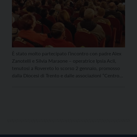
È stato molto partecipato l’incontro con padre Alex
Zanotelli e Silvia Maraone – operatrice Ipsia Acli,
tenutosi a Rovereto lo scorso 2 gennaio, promosso
dalla Diocesi di Trento e dalle associazioni “Centro
Pace Ecologia e Diritti – Rovereto” e Tam Tam per
Korogocho insieme al Forum trentino per la Pace e i
Diritti Umani. Nell’incontro […]