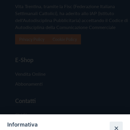
Vita Trentina, tramite la Fisc (Federazione Italiana
Settimanali Cattolici), ha aderito allo IAP (Istituto
dell'Autodisciplina Pubblicitaria) accettando il Codice di
Autodisciplina della Comunicazione Commerciale
Privacy Policy
Cookie Policy
E-Shop
Vendita Online
Abbonamenti
Contatti
Chi Siamo
Informativa
Redazione