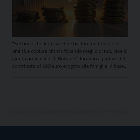
“Sul bonus bollette sarebbe bastato un briciolo di
umiltà e copiare chi sta facendo meglio di noi, cioè la
giunta provinciale di Bolzano“. Tornano a parlare del
contributo di 180 euro erogato alle famiglie in base
alla dichiarazione dei redditi i sindacati Cgil Cisl e Uil
del Trentino dopo la protesta avvenuta ieri in
Consiglio […]