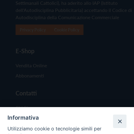
Settimanali Cattolici), ha aderito allo IAP (Istituto
dell'Autodisciplina Pubblicitaria) accettando il Codice di
Autodisciplina della Comunicazione Commerciale
Privacy Policy
Cookie Policy
E-Shop
Vendita Online
Abbonamenti
Contatti
Chi Siamo
Informativa
Redazione
Scrivici
Utilizziamo cookie o tecnologie simili per