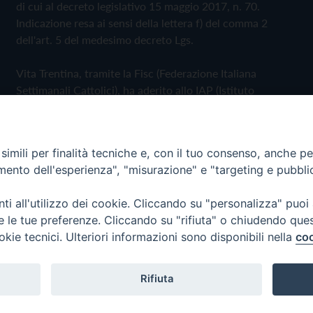
di cui al decreto legislativo 15 maggio 2017, n. 70.
Indicazione resa ai sensi della lettera f) del comma 2
dell'art. 5 del medesimo decreto Lgs.
Vita Trentina, tramite la Fisc (Federazione Italiana
Settimanali Cattolici), ha aderito allo IAP (Istituto
dell'Autodisciplina Pubblicitaria) accettando il Codice di
Autodisciplina della Comunicazione Commerciale
imili per finalità tecniche e, con il tuo consenso, anche per 
Privacy Policy
Cookie Policy
amento dell'esperienza", "misurazione" e "targeting e pubbli
i all'utilizzo dei cookie. Cliccando su "personalizza" puoi
 Trentina Editrice
re le tue preferenze. Cliccando su "rifiuta" o chiudendo que
okie tecnici. Ulteriori informazioni sono disponibili nella
coo
Rifiuta