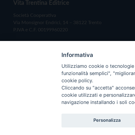
Vita Trentina Editrice
Società Cooperativa
Via Monsignor Endrici, 14 – 38122 Trento
P.IVA e C.F. 00199960220
Informativa
Utilizziamo cookie o tecnologie s
funzionalità semplici", "miglior
cookie policy.
Cliccando su "accetta" acconsent
Copyright © 2019 - Tutti i diritti riservati - Vita
cookie utilizzati e personalizza
navigazione installando i soli co
Privacy Policy
Personalizza