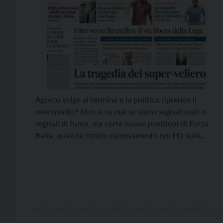
Agosto volge al termine e la politica riprende il
movimento? Non si sa mai se siano segnali reali o
segnali di fumo, ma certe nuove posizioni di Forza
Italia, qualche timido ripensamento nel PD sulla
sensatezza della politica del muro contro muro,
nonché un notevole nervosismo della destra, specie
di quella più radicale, che si sente […]