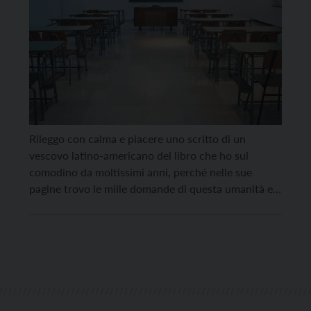
Rileggo con calma e piacere uno scritto di un
vescovo latino-americano del libro che ho sul
comodino da moltissimi anni, perché nelle sue
pagine trovo le mille domande di questa umanità e
spesso altrettante risposte. Dice così: “Se potessi
darei un mappamondo a ogni bambino… Magari un
mappamondo luminoso, nella speranza di estendere
al massimo […]