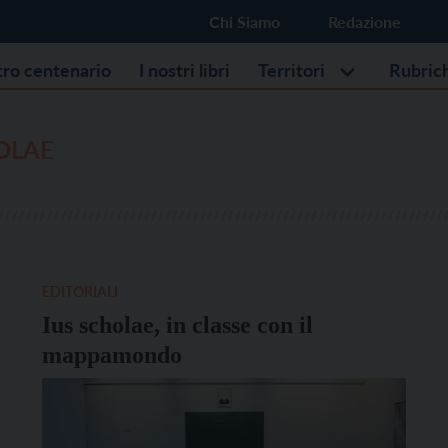
Chi Siamo
Redazione
stro centenario
I nostri libri
Territori
Rubric
OLAE
EDITORIALI
Ius scholae, in classe con il
mappamondo