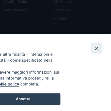
Vendita Online
Chi Siamo
Abbonamenti
Redazione
Scrivici
altre finalità ("interazioni e
cità") come specificato nella
 avere maggiori informazioni sui
sta informativa proseguirai la
kie policy
completa.
Torna all'inizio
Accetta