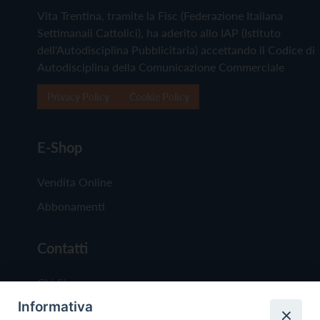
Vita Trentina, tramite la Fisc (Federazione Italiana
Settimanali Cattolici), ha aderito allo IAP (Istituto
dell'Autodisciplina Pubblicitaria) accettando il Codice di
Autodisciplina della Comunicazione Commerciale
Privacy Policy
Cookie Policy
E-Shop
Vendita Online
Abbonamenti
Contatti
Chi Siamo
Informativa
Redazione