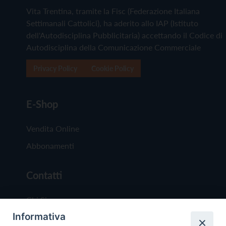
Vita Trentina, tramite la Fisc (Federazione Italiana
Settimanali Cattolici), ha aderito allo IAP (Istituto
dell'Autodisciplina Pubblicitaria) accettando il Codice di
Autodisciplina della Comunicazione Commerciale
Privacy Policy
Cookie Policy
E-Shop
Vendita Online
Abbonamenti
Contatti
Chi Siamo
Informativa
Redazione