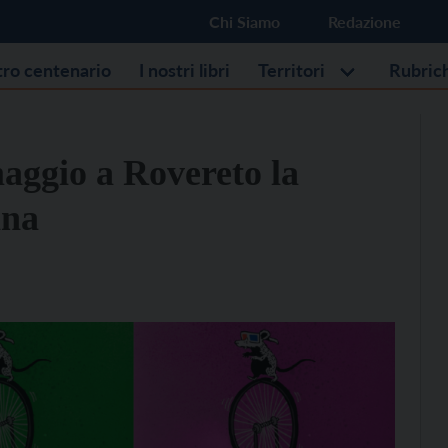
Chi Siamo
Redazione
stro centenario
I nostri libri
Territori
Rubric
maggio a Rovereto la
ina