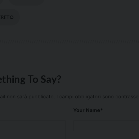
ERETO
thing To Say?
mail non sarà pubblicato.
I campi obbligatori sono contrass
Your Name
*