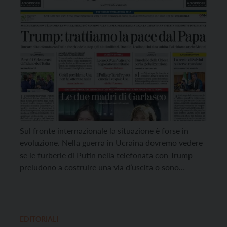
Sul fronte internazionale la situazione è forse in
evoluzione. Nella guerra in Ucraina dovremo vedere
se le furberie di Putin nella telefonata con Trump
preludono a costruire una via d’uscita o sono
l’ennesima tattica dilatoria per logorare le
controparti. Se la vicenda prenderà l’una o l’altra
strada metterà l’Italia nella necessità di prendere una
posizione […]
EDITORIALI