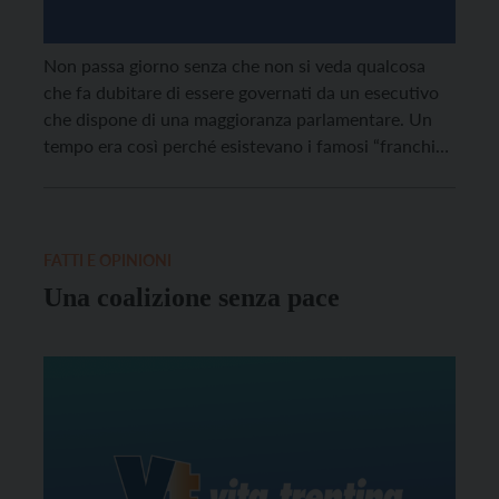
Non passa giorno senza che non si veda qualcosa
che fa dubitare di essere governati da un esecutivo
che dispone di una maggioranza parlamentare. Un
tempo era così perché esistevano i famosi “franchi
tiratori”, ovvero parlamentari che nel segreto
dell’urna votavano contro la linea politica decisa dal
partito di appartenenza. Oggi contro l’esecutivo di
cui […]
FATTI E OPINIONI
Una coalizione senza pace