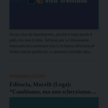
Forse c’era da aspettarselo, perché il lupo perde il
pelo, ma non il vizio. Tuttavia per un brevissimo
intervallo era sembrato che il richiamo all’ordine di
Grillo avesse pacificato, o almeno costretto alla
prudenza i Cinque Stelle. C’ha pensato rapidamente
Di Maio a mettere in chiaro che non era così: prima
stoppando l’ipotesi di alleanze […]
ECONOMIA E LAVORO
Editoria, Morelli (Lega):
“Cambiamo, ma non scherziamo
con le aziende e i lavoratori”