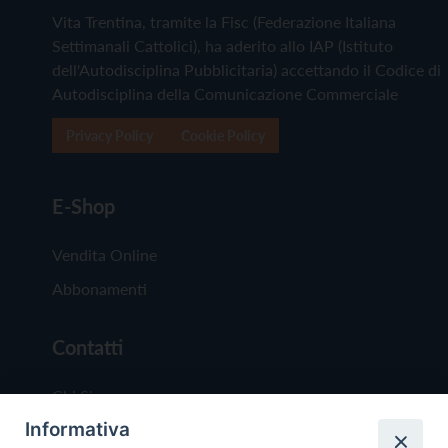
Vita Trentina, tramite la Fisc (Federazione Italiana
Settimanali Cattolici), ha aderito allo IAP (Istituto
dell'Autodisciplina Pubblicitaria) accettando il Codice di
Autodisciplina della Comunicazione Commerciale
Privacy Policy
Cookie Policy
E-Shop
Vendita Online
Abbonamenti
Contatti
Chi Siamo
Informativa
Redazione