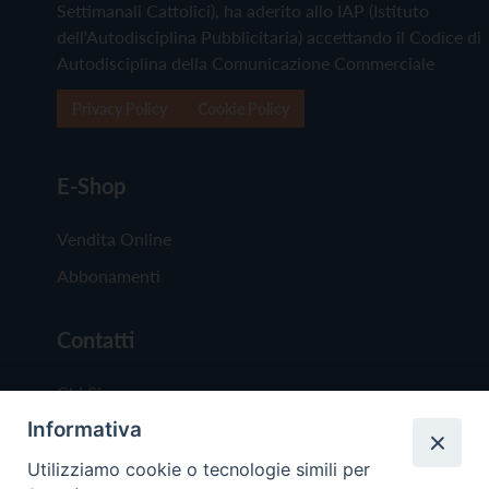
Settimanali Cattolici), ha aderito allo IAP (Istituto
dell'Autodisciplina Pubblicitaria) accettando il Codice di
Autodisciplina della Comunicazione Commerciale
Privacy Policy
Cookie Policy
E-Shop
Vendita Online
Abbonamenti
Contatti
Chi Siamo
Informativa
Redazione
Scrivici
Utilizziamo cookie o tecnologie simili per