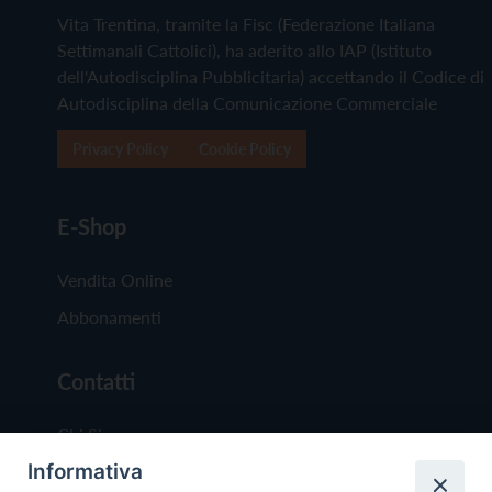
Vita Trentina, tramite la Fisc (Federazione Italiana
Settimanali Cattolici), ha aderito allo IAP (Istituto
dell'Autodisciplina Pubblicitaria) accettando il Codice di
Autodisciplina della Comunicazione Commerciale
Privacy Policy
Cookie Policy
E-Shop
Vendita Online
Abbonamenti
Contatti
Chi Siamo
Informativa
Redazione