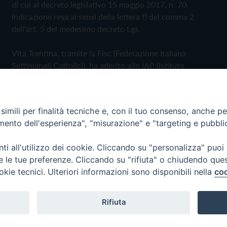
di cui al decreto legislativo 15 maggio 2017, n. 70.
Indicazione resa ai sensi della lettera f) del comma 2
dell'art. 5 del medesimo decreto Lgs.
Vita Trentina, tramite la Fisc (Federazione Italiana
Settimanali Cattolici), ha aderito allo IAP (Istituto
dell'Autodisciplina Pubblicitaria) accettando il Codice di
Autodisciplina della Comunicazione Commerciale
imili per finalità tecniche e, con il tuo consenso, anche per 
Privacy Policy
Cookie Policy
amento dell'esperienza", "misurazione" e "targeting e pubbli
i all'utilizzo dei cookie. Cliccando su "personalizza" puoi
 Trentina Editrice
re le tue preferenze. Cliccando su "rifiuta" o chiudendo que
okie tecnici. Ulteriori informazioni sono disponibili nella
coo
Rifiuta