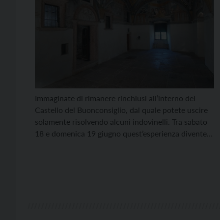
Immaginate di rimanere rinchiusi all’interno del
Castello del Buonconsiglio, dal quale potete uscire
solamente risolvendo alcuni indovinelli. Tra sabato
18 e domenica 19 giugno quest’esperienza diventerà
realtà grazie all’associazione Ludimus che, dalle 10
alle 19, propone un’escape room all’interno del
Castello. L’obiettivo del gioco, nato qualche anno fa,
è quello di trovare tutti gli indizi […]