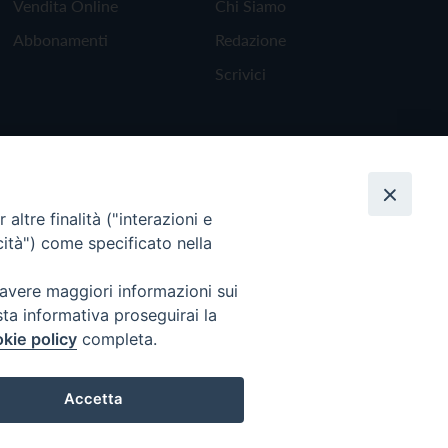
Vendita Online
Chi Siamo
Abbonamenti
Redazione
Scrivici
altre finalità ("interazioni e
cità") come specificato nella
 avere maggiori informazioni sui
sta informativa proseguirai la
kie policy
completa.
Torna all'inizio
Accetta