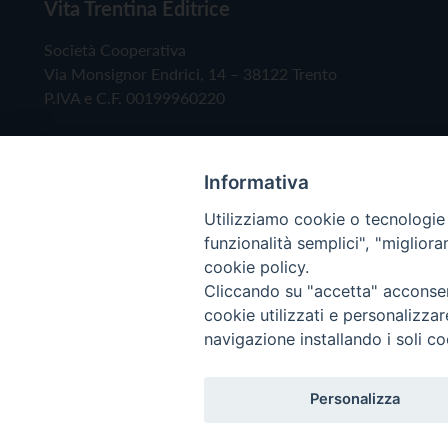
Vita Trentina Editrice
Società Cooperativa
Via Monsignor Endrici, 14 – 38122 Trento
P.IVA e C.F. 00199960220
Informativa
Utilizziamo cookie o tecnologie s
funzionalità semplici", "miglior
cookie policy.
Cliccando su "accetta" acconsent
Copyright © 2019 - Tutti i diritti riservati - Vita
cookie utilizzati e personalizza
navigazione installando i soli co
Privacy Policy
Personalizza