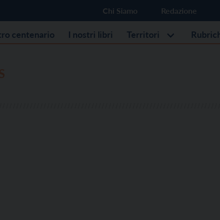
Chi Siamo
Redazione
stro centenario
I nostri libri
Territori
Rubric
S