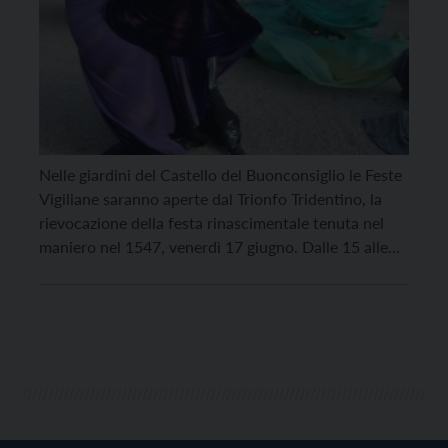
Nelle giardini del Castello del Buonconsiglio le Feste
Vigiliane saranno aperte dal Trionfo Tridentino, la
rievocazione della festa rinascimentale tenuta nel
maniero nel 1547, venerdì 17 giugno. Dalle 15 alle
19 il Trionfo Tridentino darà al via alle Vigiliane,
ricreando lo spirito rinascimentale con elementi
allegorici e scenografici, giochi di luce, musiche e
danze, giocolieri […]