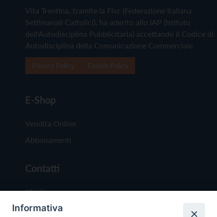
Vita Trentina, tramite la Fisc (Federazione Italiana
Settimanali Cattolici), ha aderito allo IAP (Istituto
dell'Autodisciplina Pubblicitaria) accettando il Codice di
Autodisciplina della Comunicazione Commerciale
Privacy Policy
Cookie Policy
E-Shop
Vendita Online
Abbonamenti
Contatti
Chi Siamo
Informativa
Redazione