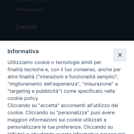
Abbonamenti
Contatti
Chi Siamo
Informativa
Redazione
Scrivici
Utilizziamo cookie o tecnologie simili per
finalità tecniche e, con il tuo consenso, anche per
altre finalità ("interazioni e funzionalità semplici",
"miglioramento dell'esperienza", "misurazione" e
"targeting e pubblicità") come specificato nella
cookie policy.
Copyright © 2019 - Tutti i diritti riservati - Vit
Cliccando su "accetta" acconsenti all'utilizzo dei
Trentina Editrice
cookie. Cliccando su "personalizza" puoi avere
maggiori informazioni sui cookie utilizzati e
Privacy Policy
personalizzare le tue preferenze. Cliccando su
Torna all'inizi