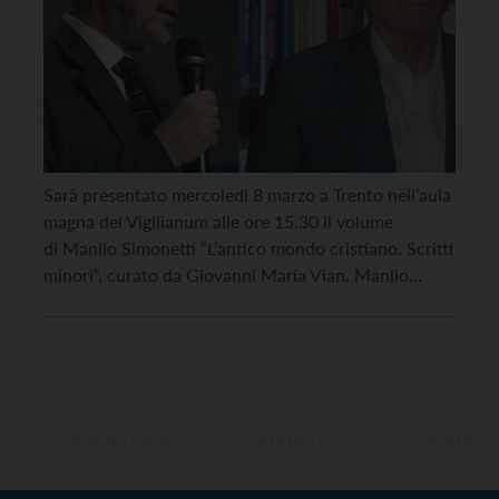
Sarà presentato mercoledì 8 marzo a Trento nell’aula
magna del Vigilianum alle ore 15.30 il volume
di Manlio Simonetti “L’antico mondo cristiano. Scritti
minori“, curato da Giovanni Maria Vian. Manlio
Simonetti è stato un filologo e storico del
cristianesimo italiano, professore di letteratura
cristiana antica all’università di Cagliari dal 1959 al
1969, poi di storia del cristianesimo nell’Università di
Roma La Sapienza […]