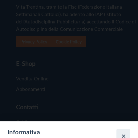
Vita Trentina, tramite la Fisc (Federazione Italiana
Settimanali Cattolici), ha aderito allo IAP (Istituto
dell'Autodisciplina Pubblicitaria) accettando il Codice di
Autodisciplina della Comunicazione Commerciale
Privacy Policy
Cookie Policy
E-Shop
Vendita Online
Abbonamenti
Contatti
Chi Siamo
Informativa
Redazione