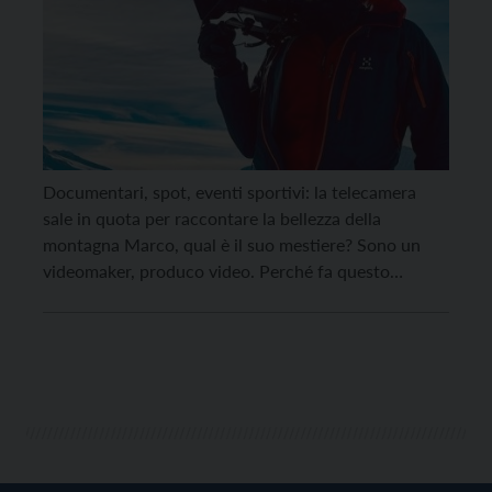
Documentari, spot, eventi sportivi: la telecamera
sale in quota per raccontare la bellezza della
montagna Marco, qual è il suo mestiere? Sono un
videomaker, produco video. Perché fa questo
lavoro? Mio papà Diego lo faceva già. Così, a 18
anni, ho preferito andare a lavorare con lui che
proseguire con gli studi. Sono quasi vent’anni […]