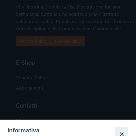
Vita Trentina, tramite la Fisc (Federazione Italiana
Settimanali Cattolici), ha aderito allo IAP (Istituto
dell'Autodisciplina Pubblicitaria) accettando il Codice di
Autodisciplina della Comunicazione Commerciale
Privacy Policy
Cookie Policy
E-Shop
Vendita Online
Abbonamenti
Contatti
Chi Siamo
Informativa
Redazione