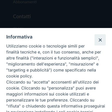
Abbonamenti
Contatti
Chi Siamo
Informativa
Redazione
Scrivici
Utilizziamo cookie o tecnologie simili per
finalità tecniche e, con il tuo consenso, anche per
altre finalità ("interazioni e funzionalità semplici",
"miglioramento dell'esperienza", "misurazione" e
"targeting e pubblicità") come specificato nella
cookie policy.
Copyright © 2019 - Tutti i diritti riservati - Vit
Cliccando su "accetta" acconsenti all'utilizzo dei
Trentina Editrice
cookie. Cliccando su "personalizza" puoi avere
maggiori informazioni sui cookie utilizzati e
Privacy Policy
personalizzare le tue preferenze. Cliccando su
Torna all'inizi
"rifiuta" o chiudendo questa informativa proseguirai