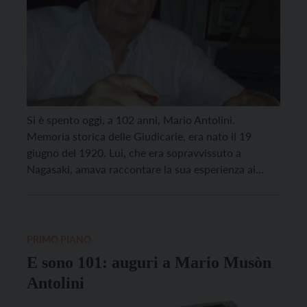
Si è spento oggi, a 102 anni, Mario Antolini.
Memoria storica delle Giudicarie, era nato il 19
giugno del 1920. Lui, che era sopravvissuto a
Nagasaki, amava raccontare la sua esperienza ai
giovani ed era attivo anche sui social. Conosciuto
come “Musòn”, dopo gli anni di studio e formazione
a Milano, Ivrea, Asti, Tokyo e Napoli […]
PRIMO PIANO
E sono 101: auguri a Mario Musòn
Antolini