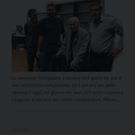
Lo avevamo festeggiato a dovere 365 giorni fa, per il
suo centesimo compleanno, ed è ancora più bello
ritrovarsi oggi, nel giorno dei suoi 101 anni a ripetere
l’augurio al decano dei nostri collaboratori, Mario
Musòn Antolini. Nato a Tione di Trento, dopo gli anni
di studio e formazione a Milano, Ivrea, Asti, Tokyo e
[…]
CULTURA