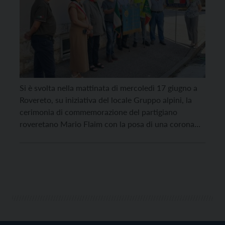
Si è svolta nella mattinata di mercoledì 17 giugno a
Rovereto, su iniziativa del locale Gruppo alpini, la
cerimonia di commemorazione del partigiano
roveretano Mario Flaim con la posa di una corona
d’alloro sulla targa che lo ricorda e che dà il nome
alla via nei pressi del Follone. Il capogruppo
Gianpaolo Rosa ha ricordato […]