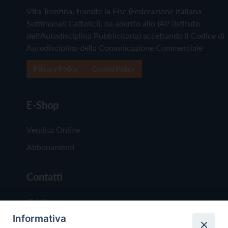
Vita Trentina, tramite la Fisc (Federazione Italiana
Settimanali Cattolici), ha aderito allo IAP (Istituto
dell'Autodisciplina Pubblicitaria) accettando il Codice di
Autodisciplina della Comunicazione Commerciale
Privacy Policy
Cookie Policy
E-Shop
Vendita Online
Abbonamenti
Contatti
Chi Siamo
Informativa
Redazione