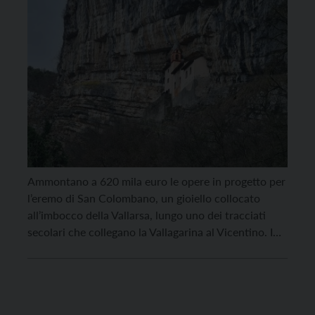
Ammontano a 620 mila euro le opere in progetto per
l’eremo di San Colombano, un gioiello collocato
all’imbocco della Vallarsa, lungo uno dei tracciati
secolari che collegano la Vallagarina al Vicentino. I
lavori cominceranno in tarda primavera e
dovrebbero concludersi a inizio 2024. Gli antichi
ambienti e i suoi affreschi, come rilevato dalla
Soprintendenza per […]