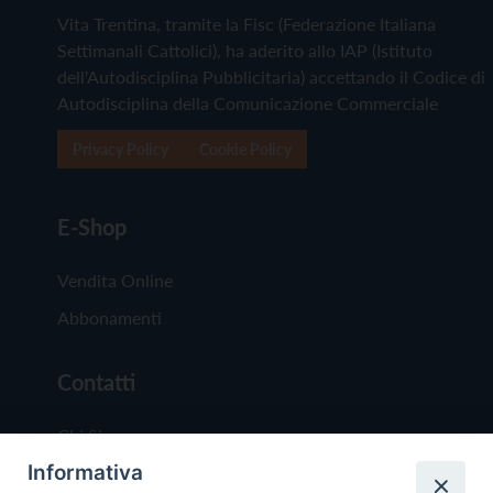
Vita Trentina, tramite la Fisc (Federazione Italiana
Settimanali Cattolici), ha aderito allo IAP (Istituto
dell'Autodisciplina Pubblicitaria) accettando il Codice di
Autodisciplina della Comunicazione Commerciale
Privacy Policy
Cookie Policy
E-Shop
Vendita Online
Abbonamenti
Contatti
Chi Siamo
Informativa
Redazione