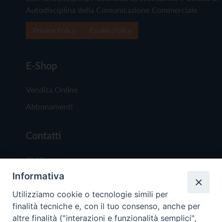
Autodisciplina della Comunicazione Commerciale
Privacy Policy
Cookie Policy
E-Shop
Vendita Online
Abbonamenti
Contatti
Chi Siamo
Informativa
Redazione
Scrivici
Utilizziamo cookie o tecnologie simili per
finalità tecniche e, con il tuo consenso, anche per
altre finalità ("interazioni e funzionalità semplici",