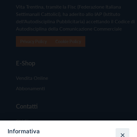
Vita Trentina, tramite la Fisc (Federazione Italiana
Settimanali Cattolici), ha aderito allo IAP (Istituto
dell'Autodisciplina Pubblicitaria) accettando il Codice di
Autodisciplina della Comunicazione Commerciale
Privacy Policy
Cookie Policy
E-Shop
Vendita Online
Abbonamenti
Contatti
Chi Siamo
Informativa
Redazione