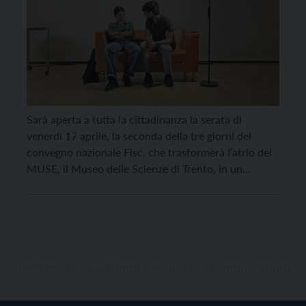
Sarà aperta a tutta la cittadinanza la serata di
venerdì 17 aprile, la seconda della tre giorni del
convegno nazionale Fisc, che trasformerà l’atrio del
MUSE, il Museo delle Scienze di Trento, in un
palcoscenico. Alle 21, infatti, nello spazio museale
trentino affacciato sulle Albere andrà in scena la
pièce teatrale “Mezzo trilione di elefanti”. […]