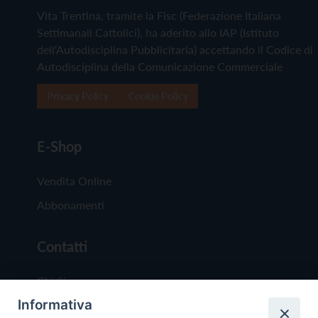
Vita Trentina, tramite la Fisc (Federazione Italiana
Settimanali Cattolici), ha aderito allo IAP (Istituto
dell'Autodisciplina Pubblicitaria) accettando il Codice di
Autodisciplina della Comunicazione Commerciale
Privacy Policy
Cookie Policy
E-Shop
Vendita Online
Abbonamenti
Contatti
Chi Siamo
Informativa
Redazione