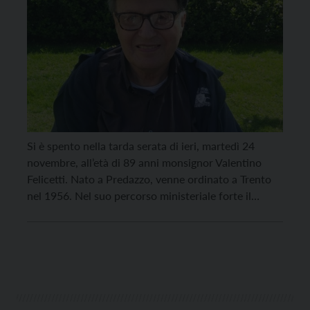
Si è spento nella tarda serata di ieri, martedì 24
novembre, all’età di 89 anni monsignor Valentino
Felicetti. Nato a Predazzo, venne ordinato a Trento
nel 1956. Nel suo percorso ministeriale forte il
legame con la parrocchia di Rovereto, dove è stato
nominato vicario parrocchiale nella parrocchia di S.
Marco dal 1956 al 1959. Fu […]