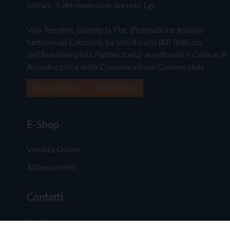
dell'art. 5 del medesimo decreto Lgs.
Vita Trentina, tramite la Fisc (Federazione Italiana
Settimanali Cattolici), ha aderito allo IAP (Istituto
dell'Autodisciplina Pubblicitaria) accettando il Codice di
Autodisciplina della Comunicazione Commerciale
Privacy Policy
Cookie Policy
E-Shop
Vendita Online
Abbonamenti
Contatti
Chi Siamo