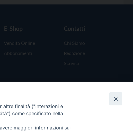
E-Shop
Contatti
Vendita Online
Chi Siamo
Abbonamenti
Redazione
Scrivici
altre finalità ("interazioni e
cità") come specificato nella
 avere maggiori informazioni sui