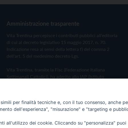
Amministrazione trasparente
Vita Trentina percepisce i contributi pubblici all'editoria
di cui al decreto legislativo 15 maggio 2017, n. 70.
Indicazione resa ai sensi della lettera f) del comma 2
dell'art. 5 del medesimo decreto Lgs.
Vita Trentina, tramite la Fisc (Federazione Italiana
Settimanali Cattolici), ha aderito allo IAP (Istituto
dell'Autodisciplina Pubblicitaria) accettando il Codice di
Autodisciplina della Comunicazione Commerciale
imili per finalità tecniche e, con il tuo consenso, anche per 
Privacy Policy
Cookie Policy
amento dell'esperienza", "misurazione" e "targeting e pubbli
i all'utilizzo dei cookie. Cliccando su "personalizza" puoi