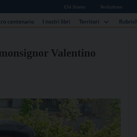
Chi Siamo
Redazione
stro centenario
I nostri libri
Territori
Rubric
 monsignor Valentino