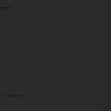
egnati
*
ta che commento.