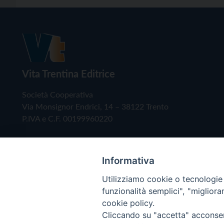
Vita Trentina Editrice
Società Cooperativa
Via Monsignor Endrici, 14 – 38122 Trento
P.IVA e C.F. 00199960220
Informativa
Utilizziamo cookie o tecnologie s
funzionalità semplici", "miglior
cookie policy.
Cliccando su "accetta" acconsent