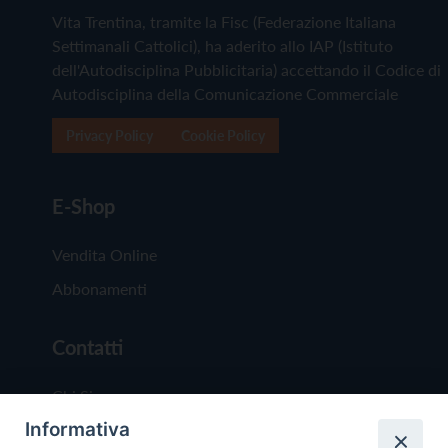
Vita Trentina, tramite la Fisc (Federazione Italiana
Settimanali Cattolici), ha aderito allo IAP (Istituto
dell'Autodisciplina Pubblicitaria) accettando il Codice di
Autodisciplina della Comunicazione Commerciale
Privacy Policy
Cookie Policy
E-Shop
Vendita Online
Abbonamenti
Contatti
Chi Siamo
Informativa
Redazione